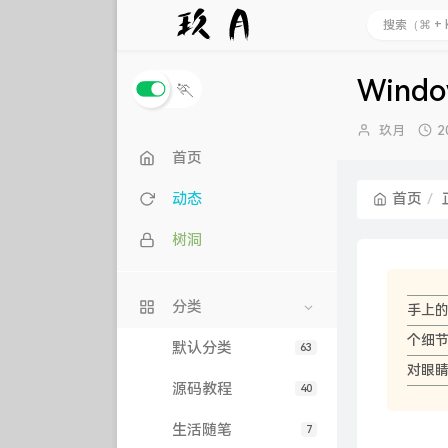
Wind
🏃
博
玖月
2
主：
首页
动态
首页
树洞
分类
手上
个细
默认分类
63
对眼
源码教程
40
生活随笔
7