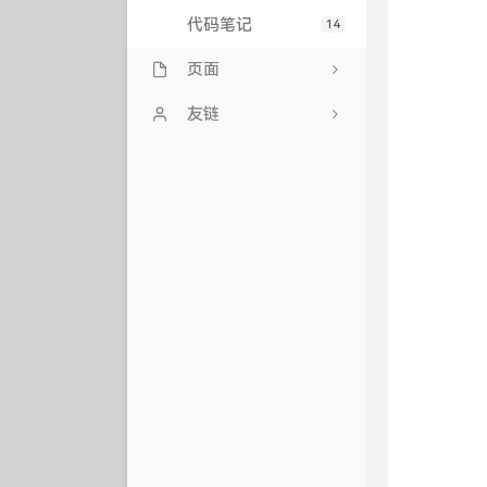
代码笔记
14
页面
留言板
友链
关于我们
卡卡讯
友情链接
情醉中国风