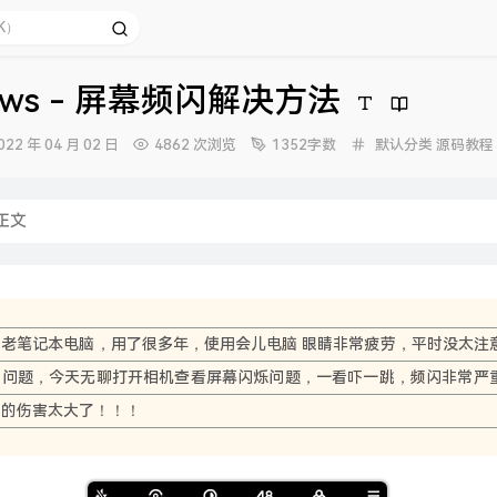
ows - 屏幕频闪解决方法
发
分
022 年 04 月 02 日
4862 次浏览
1352字数
默认分类
源码教程
布
类：
时
间：
正文
的老笔记本电脑，用了很多年，使用会儿电脑 眼睛非常疲劳，平时没太注
节问题，今天无聊打开相机查看屏幕闪烁问题，一看吓一跳，频闪非常严
睛的伤害太大了！！！