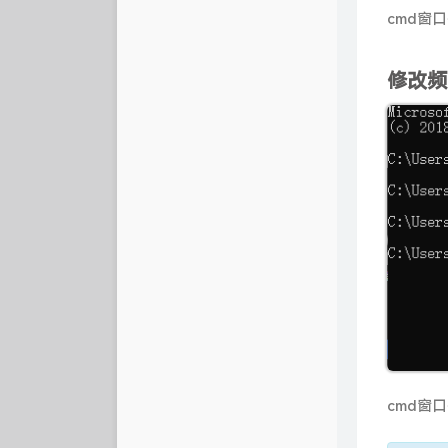
cmd窗
修改频
cmd窗