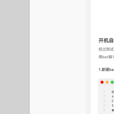
开机自
经过测试
用bat
1.新建b
@
s
C
e